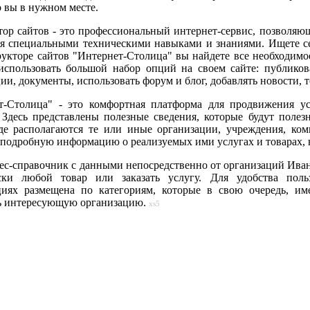
о вы в нужном месте.
ор сайтов - это профессиональный интернет-сервис, позволяющ
ая специальными техническими навыками и знаниями. Ищете сер
рукторе сайтов "Интернет-Столица" вы найдете все необходим
использовать большой набор опций на своем сайте: публиков
ии, документы, использовать форум и блог, добавлять новости, т
т-Столица" - это комфортная платформа для продвижения у
 Здесь представлены полезные сведения, которые будут поле
где располагаются те или иные организации, учреждения, ко
 подробную информацию о реализуемых ими услугах и товарах, 
ес-справочник с данными непосредственно от организаций Иван
ски любой товар или заказать услугу. Для удобства пол
циях размещена по категориям, которые в свою очередь, и
ь интересующую организацию.
xs5