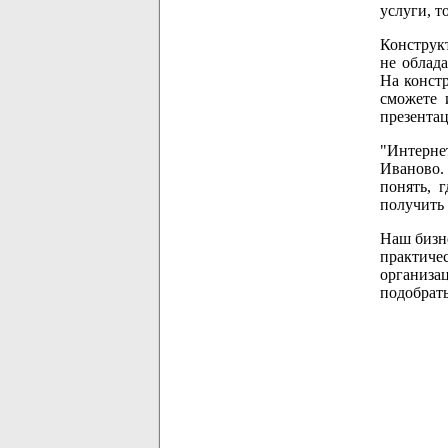
услуги, т
Конструкт
не облад
На конст
сможете 
презентац
"Интерне
Иваново.
понять, 
получить
Наш бизн
практиче
организа
подобрат